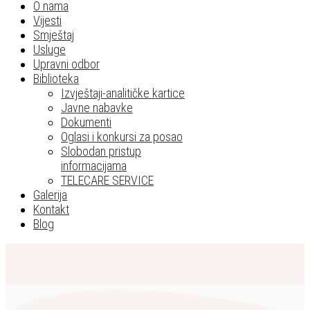
O nama
Vijesti
Smještaj
Usluge
Upravni odbor
Biblioteka
Izvještaji-analitičke kartice
Javne nabavke
Dokumenti
Oglasi i konkursi za posao
Slobodan pristup
informacijama
TELECARE SERVICE
Galerija
Kontakt
Blog