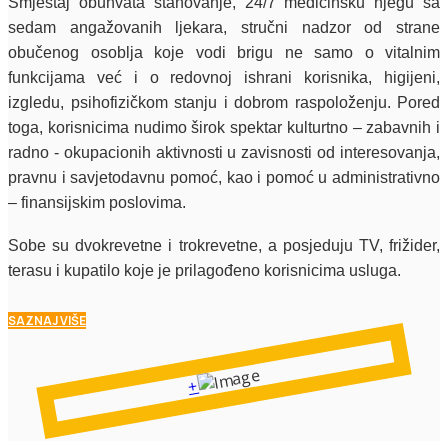
Smještaj obuhvata stanovanje, 24/7 medicinsku njegu sa
sedam angažovanih ljekara, stručni nadzor od strane
obučenog osoblja koje vodi brigu ne samo o vitalnim
funkcijama već i o redovnoj ishrani korisnika, higijeni,
izgledu, psihofizičkom stanju i dobrom raspoloženju. Pored
toga, korisnicima nudimo širok spektar kulturtno – zabavnih i
radno - okupacionih aktivnosti u zavisnosti od interesovanja,
pravnu i savjetodavnu pomoć, kao i pomoć u administrativno
– finansijskim poslovima.
Sobe su dvokrevetne i trokrevetne, a posjeduju TV, frižider,
terasu i kupatilo koje je prilagođeno korisnicima usluga.
SAZNAJ VIŠE
+