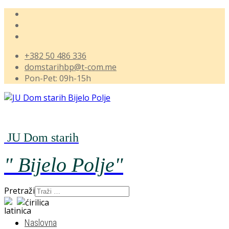
+382 50 486 336
domstarihbp@t-com.me
Pon-Pet: 09h-15h
JU Dom starih
" Bijelo
Polje"
Pretraži
Naslovna