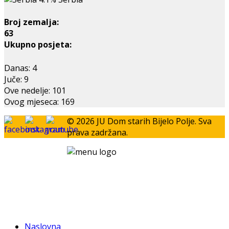
Broj zemalja:
63
Ukupno posjeta:
Danas:
4
Juče:
9
Ove nedelje:
101
Ovog mjeseca:
169
© 2026 JU Dom starih Bijelo Polje. Sva
prava zadržana.
Naslovna