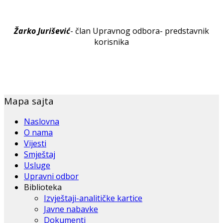
Žarko Jurišević
- član Upravnog odbora- predstavnik
korisnika
Mapa sajta
Naslovna
O nama
Vijesti
Smještaj
Usluge
Upravni odbor
Biblioteka
Izvještaji-analitičke kartice
Javne nabavke
Dokumenti