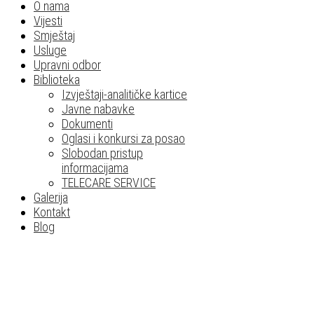
O nama
Vijesti
Smještaj
Usluge
Upravni odbor
Biblioteka
Izvještaji-analitičke kartice
Javne nabavke
Dokumenti
Oglasi i konkursi za posao
Slobodan pristup
informacijama
TELECARE SERVICE
Galerija
Kontakt
Blog