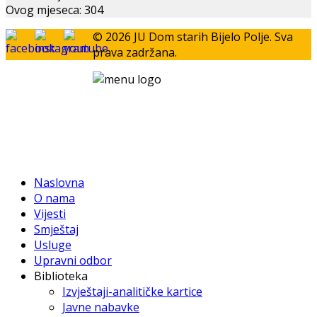
Ovog mjeseca:
304
© 2026 JU Dom starih Bijelo Polje. Sva
prava zadržana.
Naslovna
O nama
Vijesti
Smještaj
Usluge
Upravni odbor
Biblioteka
Izvještaji-analitičke kartice
Javne nabavke