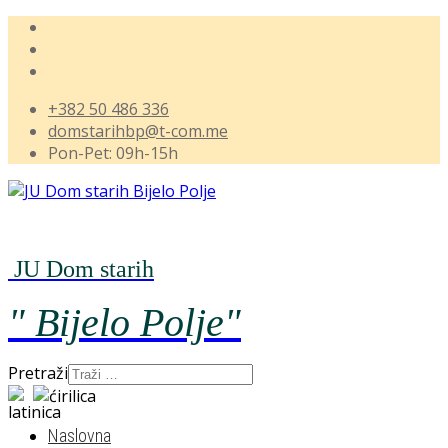
+382 50 486 336
domstarihbp@t-com.me
Pon-Pet: 09h-15h
JU Dom starih
" Bijelo
Polje"
Pretraži
Naslovna